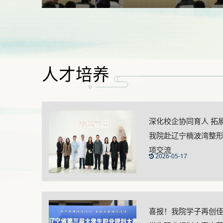
人才培养
深化校企协同育人 拓
我院赴辽宁楠波湾整
项交流
2026-05-17
喜报！我院学子再创佳