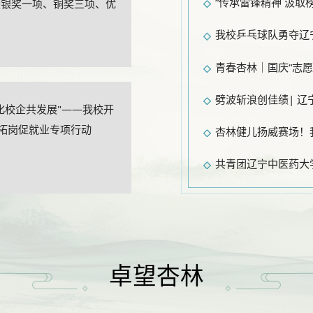
获银奖一项、铜奖三项、优
我校乒乓球队勇夺辽
劈波斩浪创佳绩| 
化校企共发展"——我校开
企拓岗促就业专项行动
共青团辽宁中医药大
卓望杏林