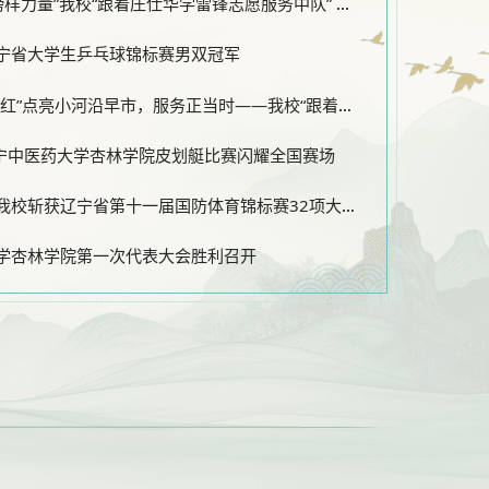
“传承雷锋精神 汲取榜样力量”我校“跟着庄仕华学雷锋志愿服务中队” 受邀参加沈阳市2026年学雷锋志愿服务活动月启动仪式
宁省大学生乒乓球锦标赛男双冠军
青春杏林｜国庆“志愿红”点亮小河沿早市，服务正当时——我校“跟着庄仕华学雷锋志愿服务中队”进行时
辽宁中医药大学杏林学院皮划艇比赛闪耀全国赛场
杏林健儿扬威赛场！我校斩获辽宁省第十一届国防体育锦标赛32项大奖！
学杏林学院第一次代表大会胜利召开