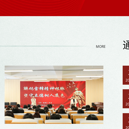
MORE
2
2
2