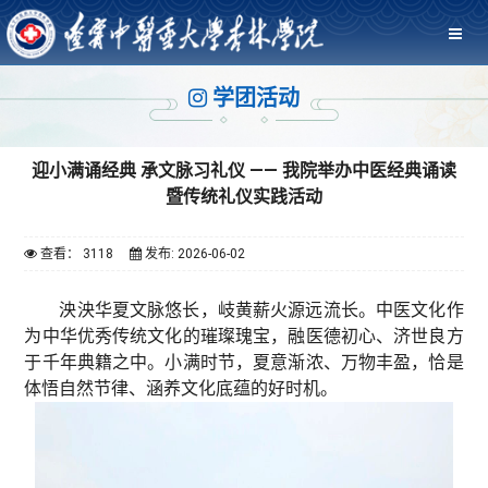
学团活动
迎小满诵经典 承文脉习礼仪 —— 我院举办中医经典诵读
暨传统礼仪实践活动
查看： 3118
发布: 2026-06-02
泱泱华夏文脉悠长，岐黄薪火源远流长。中医文化作
为中华优秀传统文化的璀璨瑰宝，融医德初心、济世良方
于千年典籍之中。小满时节，夏意渐浓、万物丰盈，恰是
体悟自然节律、涵养文化底蕴的好时机。