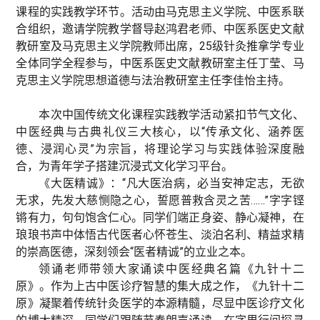
课程的实践教学环节。活动由马克思主义学院、中医系联
合组织，邀请学院教学督导赵鸿君老师、中医系医史文献
教研室及马克思主义学院教师出席，25级针灸推拿学专业
全体同学全程参与，中医系医史文献教研室主任丁莹、马
克思主义学院思想道德与法治教研室主任李佳怡主持。
本次中国传统文化课程实践教学活动紧扣节气文化、
中医经典与古典礼仪三大核心，以“传承文化、涵养医
德、浸润心灵”为宗旨，将理论学习与实践体验深度融
合，为青年学子搭建沉浸式文化学习平台。
《大医精诚》：“凡大医治病，必当安神定志，无欲
无求，先发大慈恻隐之心，誓愿普救含灵之苦……”字字铿
锵有力，句句饱含仁心。同学们端正身姿、静心凝神，在
琅琅书声中体悟古代医者心怀苍生、淡泊名利、精益求精
的崇高医德，深刻领会“医者精诚”的立业之本。
领诵老师带领大家诵读中医经典名篇《九针十二
原》。作为上古中医诊疗智慧的集大成之作，《九针十二
原》凝聚着传统针灸医学的本源精髓，尽显中医诊疗文化