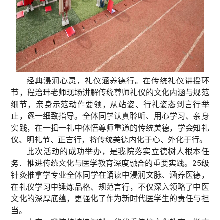
经典浸润心灵，礼仪涵养德行。在传统礼仪讲授环
节，程治玮老师现场讲解传统尊师礼仪的文化内涵与规范
细节，亲身示范动作要领，从站姿、行礼姿态到言行举
止，逐一细致指导。全体同学认真聆听、用心学习、亲身
实践，在一揖一礼中体悟尊师重道的传统美德，学会知礼
仪、明礼节、正言行，将传统美德内化于心、外化于行。
此次活动的成功举办，是我院落实立德树人根本任
务、推进传统文化与医学教育深度融合的重要实践。25级
针灸推拿学专业全体同学在诵读中浸润文脉、涵养医德，
在礼仪学习中锤炼品格、规范言行，不仅深入领略了中医
文化的深厚底蕴，更强化了作为新时代医学生的责任与担
当。