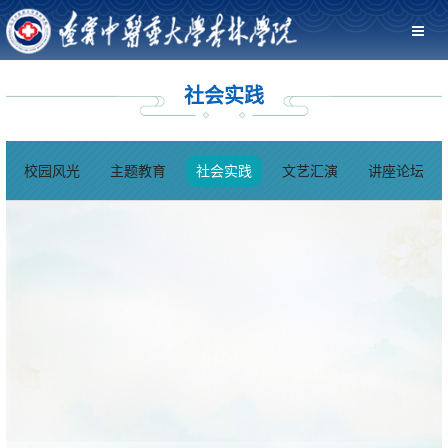
，
”
全
世
中
青
｜
手
我
学
中
抒
大
有
界
医
年
弘
消
是
雷
医
写
学
敬
我
孤
青
康
志
扬
防
雷
锋
药
助
心
生
老
、
独
年
复
愿
雷
社会实践
队
锋
志
文
力
意
暑
助
防
症
志
志
者
锋
志
，
—
愿
化
沈
”
期
老
火
日
愿
愿
助
精
愿
共
全
服
体
马
—
社
进
记
，
服
服
校园风光
主题教育
社会实践
文艺汇演
讲座论坛
我
我
力
神
“
筑
民
务
验
，
我
会
社
心
为
务
务
校
校
社
奋
九
健
其
活
日
不
校
实
区
”
爱
青
志
区
斗
·
康
参
“
动
活
负
组
践
志
春
多
协
愿
爱
成
一
防
与
医
月
动
韶
织
团
愿
季
走
参
者
心
就
八
线
，
路
华
学
队
服
消
一
加
参
服
梦
”
”
城
有
|
生
优
务
防
公
沈
与
务
想
重
志
市
你
9
深
秀
传
安
里
阳
“
温
愿
更
，
月
入
事
美
全
”
市
益
峥
服
美
誉
1
社
迹
德
主
志
农
佑
嵘
务
丽
满
7
区
题
愿
博
未