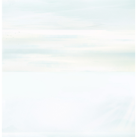
岁
活
”
杏
日
开
教
服
会
来
月
动
清
林
沈
展
育
务
参
”
洁
”
阳
阅
活
活
观
公
沈
主
马
读
动
动
社
开
阳
题
拉
分
会
课
活
活
松
享
实
志
动
动
志
社
践
愿
愿
会
活
活
服
实
动
动
务
践
工
活
作
动