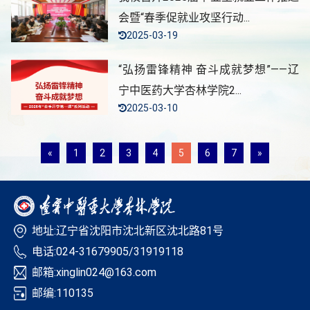
会暨“春季促就业攻坚行动...
2025-03-19
“弘扬雷锋精神 奋斗成就梦想”——辽
宁中医药大学杏林学院2...
2025-03-10
«
1
2
3
4
5
6
7
»
地址:辽宁省沈阳市沈北新区沈北路81号
电话:024-31679905/31919118
邮箱:xinglin024@163.com
邮编:110135