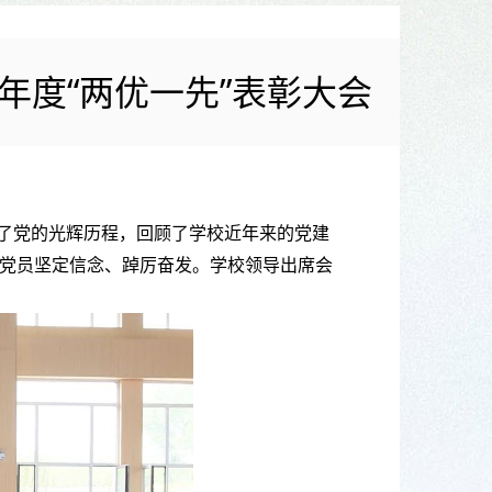
5年度“两优一先”表彰大会
会重温了党的光辉历程，回顾了学校近年来的党建
党员坚定信念、踔厉奋发。学校领导出席会