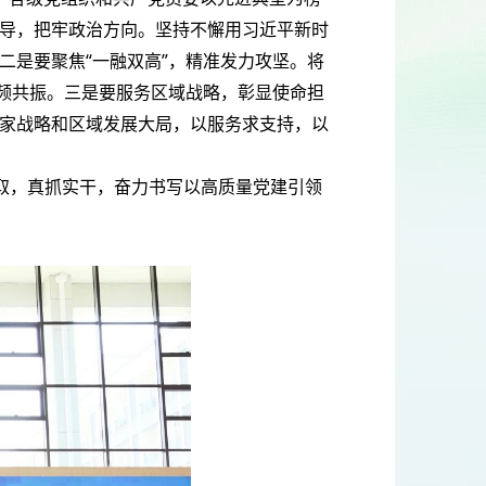
导，把牢政治方向。坚持不懈用习近平新时
二是要聚焦“一融双高”，精准发力攻坚。将
同频共振。三是要服务区域战略，彰显使命担
家战略和区域发展大局，以服务求支持，以
取，真抓实干，奋力书写以高质量党建引领