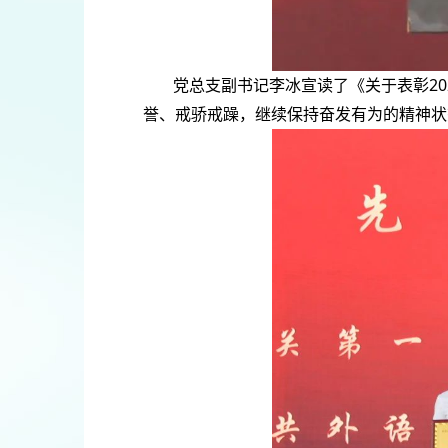
党总支副书记李冰宣读了《关于表彰20
誉、戒骄戒躁，继续保持奋发有为的精神状