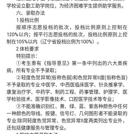
学校设立勤工助学岗位，为经济困难学生提供助学服务。
六、录取办法
1.投档比例
按顺序志愿投档的批次，投档比例原则上控制在
120%以内；按平行志愿投档的批次，投档比例原则上控
制在105%以内（辽宁省投档比例为100%）。
2.体检要求
特别提示：
①考生患有《指导意见》第一条中列出的六大类疾
病，所有专业不予录取；
②轻度色觉异常(俗称色弱)和色觉异常Ⅱ度(俗称色盲)
不予录取的专业:中医学、中西医临床医学、针灸推拿学、
康复治疗学、中药学、制药工程、药事管理、护理学、医
学检验技术、医学影像技术、口腔医学技术等专业；
③不能准确识别红、黄、绿、蓝、紫各种颜色中任何
一种颜色的导线、按键、信号灯、几何图形者不能录取的
专业:除同轻度色觉异常、色觉异常Ⅱ度两类列出专业外，
还包括健康服务与管理专业。