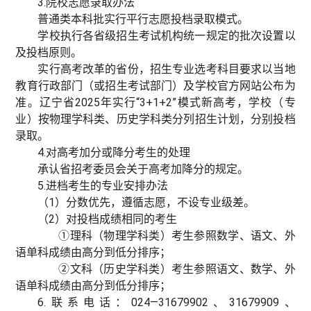
3.院校志愿录取办法
普通类本科批实行平行志愿投档录取模式。
学校执行各省级招生考试机构统一规定的批次设置以
及投档原则。
实行高考改革的省份，招生专业选考科目要求以当地
教育行政部门（或招生考试部门）及学校官方网站公布为
准。辽宁省2025年实行“3+1+2”模式新高考，学校（专
业）按物理学科类、历史学科类分列招生计划，分别投档
录取。
4.对高考加分或降分考生的处理
承认省招考委员会关于高考加降分的规定。
5.进档考生的专业安排办法
（1）分数优先，遵循志愿，不设专业级差。
（2）对投档成绩相同的考生
①理科（物理学科类）考生参照数学、语文、外
语单科成绩由高分到低分排序；
②文科（历史学科类）考生参照语文、数学、外
语单科成绩由高分到低分排序；
6.联系电话：024—31679902、31679909、