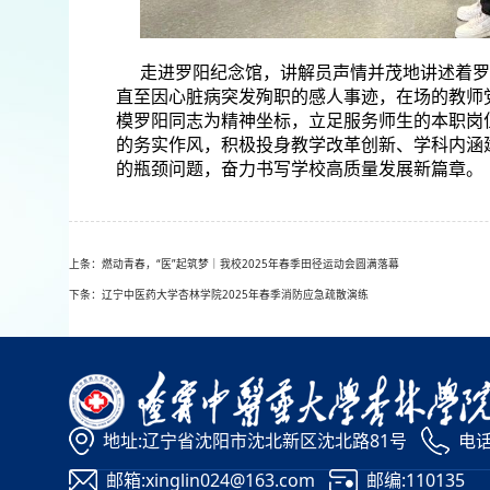
走进罗阳纪念馆，讲解员声情并茂地讲述着罗
直至因心脏病突发殉职的感人事迹，在场的教师
模罗阳同志为精神坐标，立足服务师生的本职岗
的务实作风，积极投身教学改革创新、学科内涵
的瓶颈问题，奋力书写学校高质量发展新篇章。
上条：燃动青春，“医”起筑梦｜我校2025年春季田径运动会圆满落幕
下条：辽宁中医药大学杏林学院2025年春季消防应急疏散演练
地址:辽宁省沈阳市沈北新区沈北路81号
电话:
邮箱:xinglin024@163.com
邮编:110135