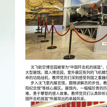
沈飞航空博览园被誉为“中国歼击机的摇篮”
大型展馆。踏入博览园，室外展区陈列的飞机模
命的功勋战机，教师党员们深刻感受到国之重器
步入沈飞室内展览馆，跟随讲解员的步伐，教师
阳纪念馆”等核心展区。展馆内，一幅幅珍贵的
难，勇于攀登的感人故事。教师党员们认真聆听
国歼击机摇篮”所展现出的卓越风采。