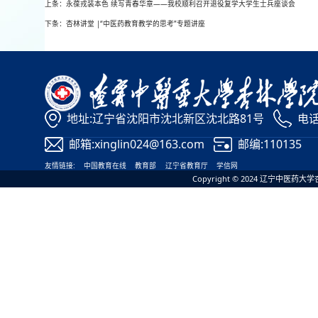
上条：永葆戎装本色 续写青春华章——我校顺利召开退役复学大学生士兵座谈会
下条：杏林讲堂 |“中医药教育教学的思考”专题讲座
地址:辽宁省沈阳市沈北新区沈北路81号
电话:
邮箱:xinglin024@163.com
邮编:110135
友情链接:
中国教育在线
教育部
辽宁省教育厅
学信网
Copyright © 2024 辽宁中医