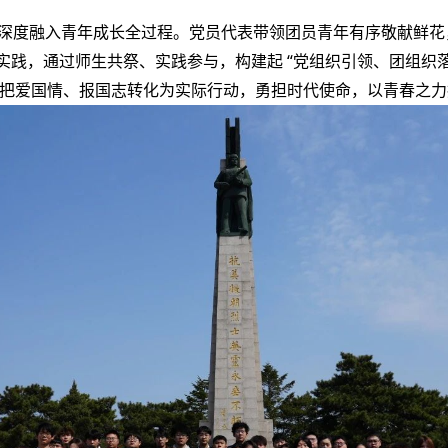
深度融入青年成长全过程。党员代表带领团员青年有序敬献鲜花
实践，通过师生共祭、实践参与，构建起 “党组织引领、团组织
把爱国情、报国志转化为实际行动，勇担时代使命，以青春之力