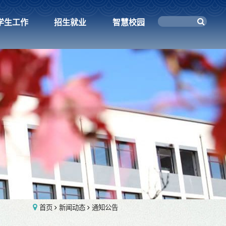
学生工作
招生就业
智慧校园
首页
新闻动态
通知公告