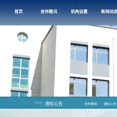
首页
杏林概况
机构设置
新闻动
通知公告
杏林要闻
通知公告