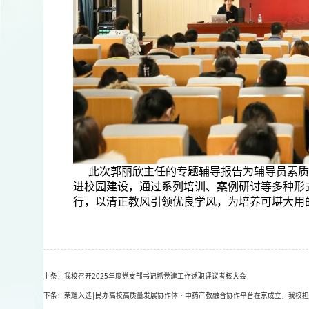
此次郭丽欣主任的专题辅导报告为辅导员素质
进校园建设，通过系列培训、案例研讨等多种形
行，以清正教风引领优良学风，为培养可堪大用
上条：我校召开2025年度党支部书记抓党建工作述职评议考核大会
下条：荣耀入选|民办高校高质量发展协作体・中药产教融合协作平台在京成立，我校