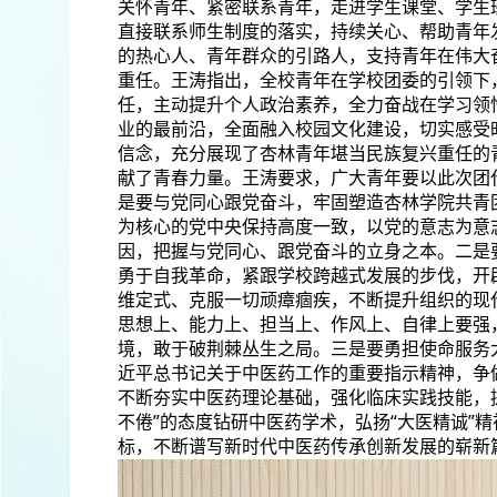
关怀青年、紧密联系青年，走进学生课堂、学生
直接联系师生制度的落实，持续关心、帮助青年
的热心人、青年群众的引路人，支持青年在伟大
重任。王涛指出，全校青年在学校团委的引领下
任，主动提升个人政治素养，全力奋战在学习领
业的最前沿，全面融入校园文化建设，切实感受
信念，充分展现了杏林青年堪当民族复兴重任的
献了青春力量。王涛要求，广大青年要以此次团
是要与党同心跟党奋斗，牢固塑造杏林学院共青
为核心的党中央保持高度一致，以党的意志为意
因，把握与党同心、跟党奋斗的立身之本。二是
勇于自我革命，紧跟学校跨越式发展的步伐，开
维定式、克服一切顽瘴痼疾，不断提升组织的现
思想上、能力上、担当上、作风上、自律上要强
境，敢于破荆棘丛生之局。三是要勇担使命服务
近平总书记关于中医药工作的重要指示精神，争做
不断夯实中医药理论基础，强化临床实践技能，
不倦”的态度钻研中医药学术，弘扬“大医精诚”
标，不断谱写新时代中医药传承创新发展的崭新