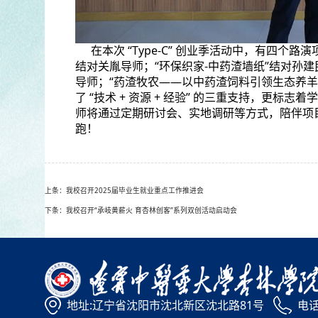
在本次 “Type-C” 创业季活动中，有四个
结对关胤导师；“环保织家-中药渣墙纸”结对孙建
导师；“药渣牧农——以中药渣饲料引领生态养
了 “技术 + 资源 + 经验” 的三重支持，更标志
师将通过定期研讨会、实地调研等方式，陪伴项
跑！
上条：我校召开2025届毕业生就业重点工作推进会
下条：我校召开“承岐黄薪火 育杏林创客”系列双创活动启动会
地址:辽宁省沈阳市沈北新区沈北路81号
电话: