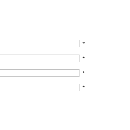
*
*
*
*