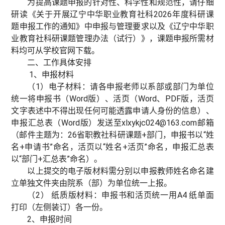
为提高课题申报的针对性、科学性和规范性，请仔细
研读《关于开展辽宁中华职业教育社科2026年度科研课
题申报工作的通知》中申报与管理要求以及《辽宁中华职
业教育社科研课题管理办法（试行）》，课题申报所需材
料均可从学校官网下载。
二、工作具体安排
1、申报材料
（1）电子材料：请各申报老师以系部或部门为单位
统一将申报书（Word版）、活页（Word、PDF版，活页
文字表述中不得出现任何可能透露申请人身份的信息）、
申报汇总表（Word版）发送至xlxykjc024@163.com邮箱
（邮件主题为：26省职教社科研课题+部门，申报书以“姓
名+申请书”命名，活页以“姓名+活页”命名，申报汇总表
以“部门+汇总表”命名）。
以上提交的电子版材料需分别以申报教师姓名命名建
立单独文件夹由院系（部）为单位统一上报。
（2） 纸质版材料：申报书和活页统一用A4 纸单面
打印（左侧装订）各一份。
2、申报时间