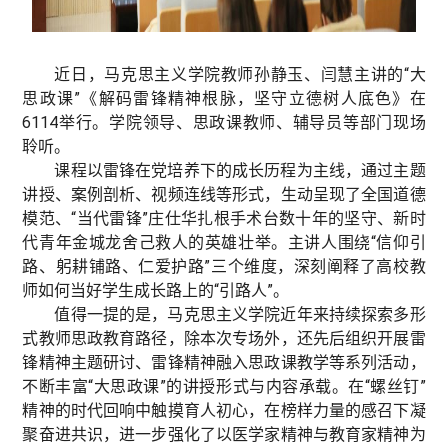
近日，马克思主义学院教师孙静玉、闫慧主讲的“大
思政课”《解码雷锋精神根脉，坚守立德树人底色》在
6114举行。学院领导、思政课教师、辅导员等部门现场
聆听。
课程以雷锋在党培养下的成长历程为主线，通过主题
讲授、案例剖析、视频连线等形式，生动呈现了全国道德
模范、“当代雷锋”庄仕华扎根手术台数十年的坚守、新时
代青年金城龙舍己救人的英雄壮举。主讲人围绕“信仰引
路、躬耕铺路、仁爱护路”三个维度，深刻阐释了高校教
师如何当好学生成长路上的“引路人”。
值得一提的是，马克思主义学院近年来持续探索多形
式教师思政教育路径，除本次专场外，还先后组织开展雷
锋精神主题研讨、雷锋精神融入思政课教学等系列活动，
不断丰富“大思政课”的讲授形式与内容承载。在“螺丝钉”
精神的时代回响中触摸育人初心，在榜样力量的感召下凝
聚奋进共识，进一步强化了以医学家精神与教育家精神为