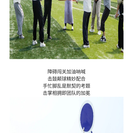
障碍闯关加油呐喊
击鼓颠球精妙配合
手忙脚乱是默契的考题
击掌相拥即团队的加冕