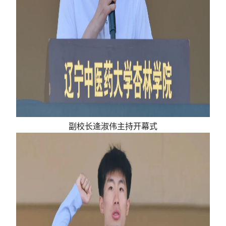
副校长逄淑伟主持开幕式