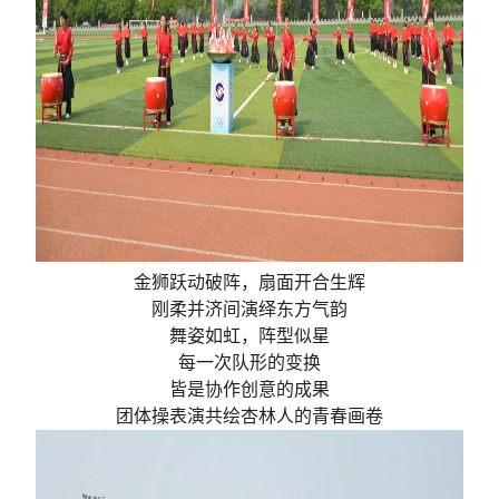
金狮跃动破阵，扇面开合生辉
刚柔并济间演绎东方气韵
舞姿如虹，阵型似星
每一次队形的变换
皆是协作创意的成果
团体操表演共绘杏林人的青春画卷