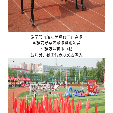
激昂的《运动员进行曲》奏响
国旗前导率先踏响铿锵足音
红旗方队神采飞扬
裁判员、教工代表队英姿飒爽