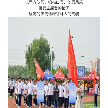
以整齐队形、嘹亮口号、创意风采
接受主席台的检阅
坚定的步伐诠释杏林人的气魄