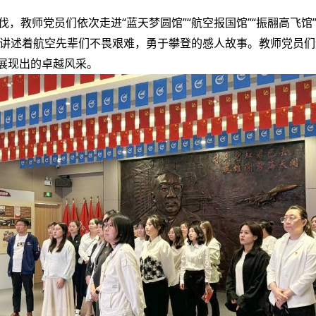
，教师党员们依次走进“蓝天梦圆馆”“航空报国馆”“振翮高飞馆
讲述着航空先辈们不畏艰难，勇于攀登的感人故事。教师党员们
所展现出的卓越风采。