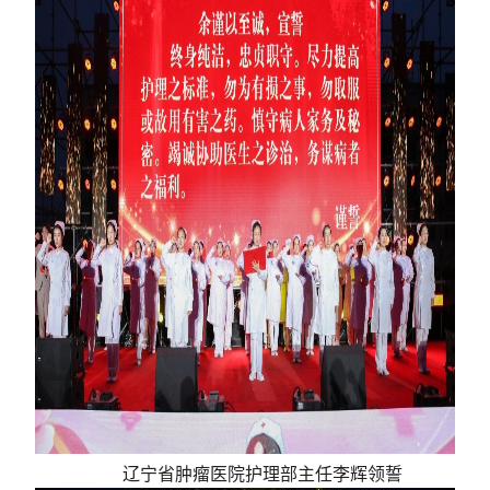
辽宁省肿瘤医院
护理部主任李辉领誓