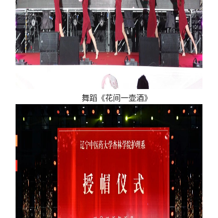
舞蹈《花间一壶酒》