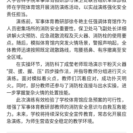
大学杏林学院军事体育教研部与保卫处联合组织军体部教
师在学院体育馆开展消防演练活动，以实战演练强化安全
责任担当。
演练前，军事体育教研部徐冬艳主任强调体育馆作为
人员密集场所的消防安全重要性，保卫处马飞副处长详细
讲解火灾预防、应急疏散流程及灭火器、消防栓的使用要
点。随后，模拟体育馆内突发火情场景，警报声响起，全
体教师迅速按照既定疏散路线，弯腰捂鼻、有序撤离至安
全区域。
在实操环节，消防科丁成莹老师现场演示干粉灭火器
“提、拔、握、压” 四步操作法，并指导教师分组进行灭火
演练。面对模拟着火点，教师们沉着应对，成功扑灭明
火。同时，部分教师还参与了消防栓连接与出水实操，进
一步掌握复杂火情的处置技能。
此次演练有效检验了学校体育馆应急预案的可行性，
增强了军事体育教研部教师的消防安全意识与自救互救能
力。未来，学校将持续深化安全宣传教育，常态化开展应
急演练，为师生营造安全稳定的教学环境。