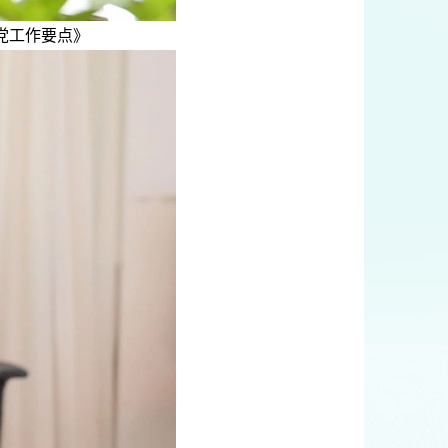
党工作要点》