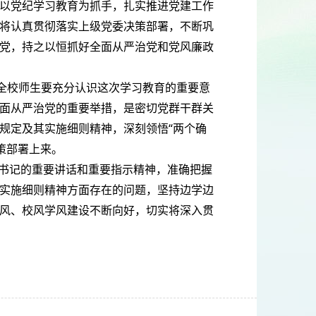
以党纪学习教育为抓手，扎实推进党建工作
将认真贯彻落实上级党委决策部署，不断巩
党，持之以恒抓好全面从严治党和党风廉政
。全校师生要充分认识这次学习教育的重要意
面从严治党的重要举措，是密切党群干群关
规定及其实施细则精神，深刻领悟“两个确
决策部署上来。
书记的重要讲话和重要指示精神，准确把握
实施细则精神方面存在的问题，坚持边学边
风、校风学风建设不断向好，切实将深入贯