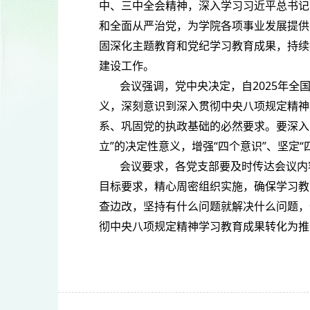
中、三中全会精神，深入学习习近平总书记
和全面从严治党，为学院各项事业发展提供
固深化主题教育和党纪学习教育成果，持续
建设工作。
会议强调，党中央决定，自2025年
义，深刻意识到深入贯彻中央八项规定精神
系、巩固党的执政基础的必然要求。要深入
立”的决定性意义，增强“四个意识”、坚定
会议要求，各党支部要及时传达会议内
目标要求，精心周密组织实施，确保学习教
查边改，坚持有什么问题就解决什么问题，
彻中央八项规定精神学习教育成果转化为推