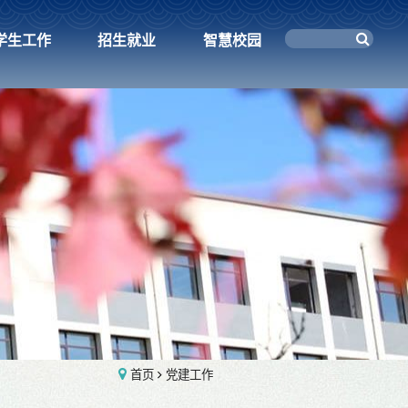
学生工作
招生就业
智慧校园
首页
党建工作