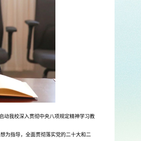
启动我校深入贯彻中央八项规定精神学习教
思想为指导，全面贯彻落实党的二十大和二