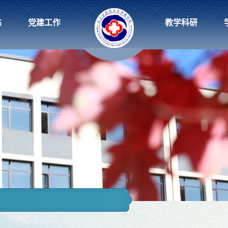
态
党建工作
教学科研