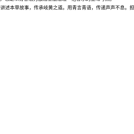
语讲述本草故事，传承岐黄之道。用青言青语，传递声声不息。