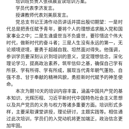
培训班负责人张祺晨宣读培训方案。
学员代表李济发言。
授课教师代表刘美辰发言。
党总支书记王涛作动员讲话并提出殷切期望：一是时
代总是把责任赋予青年，要将个人的理想追求融入党和国
家事业之中；二是生逢盛世当不负盛世，要珍惜这个伟大
时代，做新时代的奋斗者；三是人生没有永远的第一，无
论顺境逆境，要勇于超越自我、坦然面对得失。他强调，
参训学员要深刻认识到培训的意义，坚定理想信念，深化
理论学习，提高政治素养，筑牢信仰之基，确保自己学有
所获、学有所得、学有所成，展现当代青年朝气蓬勃、自
强不息、甘于奉献的精神风貌，勇担新时代赋予的神圣使
命。
本次为期10天的培训内容丰富，涵盖中国共产党的基
本知识、光辉历程、习近平新时代中国特色社会主义思想
以及共产党员的义务与权力等诸多重要方面。培训形式多
样，主要采取课堂讲授，理论研讨，主题实践等。相信通
过此次培训，学员们的入党动机将更加端正，政治信念更
加牢固。