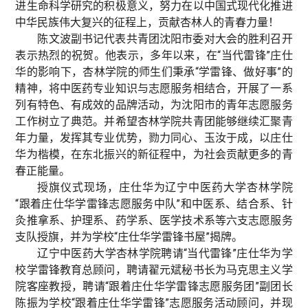
进生命科学研究的积极意义，努力在以中国式现代化推进
中华民族伟大复兴的征程上，贡献杏林人的青春力量！
陈文波副书记代表共青团沈阳市委对大会的胜利召开
表示热烈的祝贺。他表示，多年以来，在“当代雷锋”庄仕
华的影响下，杏林学院的师生们秉承“学雷锋、做好事”的
精神，将中医药专业知识与志愿服务相结合，开展了一系
列有特色、有成效的品牌活动，为沈阳市的青年志愿服务
工作树立了典范。并希望杏林学院共青团能够继续汇聚青
年力量，发挥其专业优势，勠力同心、玉汝于成，以庄仕
华为楷模，在东北振兴的新征程中，为社会贡献更多的青
春正能量。
授旗仪式现场，庄仕华为辽宁中医药大学杏林学院
“跟着庄仕华学雷锋志愿服务中队”和中医系、结合系、针
灸推拿系、护理系、药学系、医学技术系等六支志愿服务
支队授旗，并为学校“庄仕华学雷锋书屋”揭牌。
辽宁中医药大学杏林学院聘请“当代雷锋”庄仕华为学
校学雷锋教育总顾问，聘请翟元斌秘书长为马克思主义学
院客座教授，聘请“跟着庄仕华学雷锋志愿服务团”副团长
陈振为学校“跟着庄仕华学雷锋”志愿服务活动顾问，并现