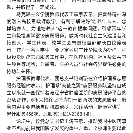
辅相成的教育体系，进行了一系列的教学改革和延展活
动，并取得了一定成效。
马克思主义学院教师代表王震宇表示，把雷锋精神深
度融入高校思政课教学，有利于解决好“培养什么人、怎
样培养人、为谁培养人”这一教育根本问题，引领青年学
生积极投身学雷锋志愿服务，做新时代社会主义建设者和
接班人。学生代表，校学生会志愿权益部部长白纹僮表
示，作为一名医学生，要坚定地以庄仕华院长为榜样，积
极投身医疗志愿服务工作中，在医疗机构、社区及公共卫
生项目等场所，为患者、医护人员与社会各界提供必要的
协助与关怀。
护理系教师代表、团总支书记刘璇在介绍护理系志愿
服务经验时表示，护理系“天使之翼”志愿服务队坚持自成
立以来就一直保持着与辽宁省肿瘤医院的志愿服务平台的
密切合作，6年来始终坚持为期一周两次的志愿服务，服
务内容主要包括自助机器帮扶、义诊活动、健康宣讲等，
累计服务456次，总服务时长达2368小时。
论坛中，校党总支书记王涛表示，推动我国中医药事
业不断向前是我国医学发展的重中之重，全校师生要以此