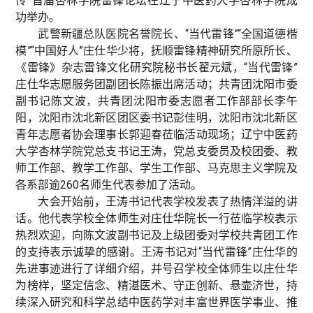
传”首届杏林学院雷锋论坛在辽宁中医药大学杏林学院成
功举办。
武警新疆总队医院名誉院长、“当代雷锋”“全国道德楷
模”“中国好人”庄仕华少将，抚顺雷锋精神研究所原所长、
《雷锋》杂志雷锋文化研究院秘书长翟元斌，“当代雷锋”
庄仕华志愿服务团副团长陈振出席活动；共青团沈阳市委
副书记陈文波，共青团沈阳市委志愿者工作部部长李午
阳，沈阳市沈北新区团区委书记彭佳明，沈阳市沈北新区
青年志愿者协会理事长郭迎春莅临活动现场；辽宁中医药
大学杏林学院党总支书记王涛，党总支委员及校团委、教
师工作部、教学工作部、学生工作部、马克思主义学院及
各系部逾260名师生代表参加了活动。
大会开始前，王涛书记代表学校发表了热情洋溢的讲
话。他代表学校全体师生对庄仕华院长一行莅临学校表示
热烈欢迎，向陈文波副书记及上级团委对学校共青团工作
的支持表示诚挚的感谢。王涛书记对“当代雷锋”庄仕华的
先进事迹进行了详细介绍，并号召学校全体师生以庄仕华
为榜样，坚定信念、精湛医术、守正创新、悬壶济世，持
续深入研究和科学总结中医药学对丰富世界医学事业、推