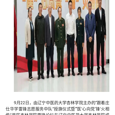
9月22日，由辽宁中医药大学杏林学院主办的“跟着庄
仕华学雷锋志愿服务中队”授旗仪式暨“‘医’心向党‘锋’火相