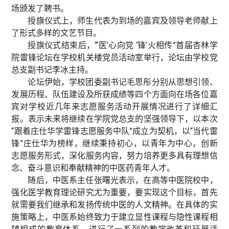
场颁发了聘书。
授旗仪式上，师生代表为到场的嘉宾及领导老师献上
了形式多样的文艺节目。
授旗仪式结束后，“‘医’心向党 ‘锋’火相传”首届杏林学
院雷锋论坛在学校机关楼党员活动室举行，论坛由学校党
总支副书记李冰主持。
论坛伊始，学校团委副书记毛思彤分别从思想引领、
发展历程、队伍建设及所获成绩等四个方面向在场各位嘉
宾对学校近几年来志愿服务活动开展情况进行了详细汇
报。表示未来将继续在学院党总支的坚强领导下，以本次
“跟着庄仕华学雷锋志愿服务中队”成立为契机，以“当代雷
锋”庄仕华为榜样，继续秉持初心，以青年为中心，创新
志愿服务形式，深化服务内容，努力培养更多具有理想信
念、奋斗意识和奉献精神的中医药青年人才。
随后，中医系主任张曙光表示，在高等中医院校中，
强化医学教育理论研究尤为重要，要实现这个目标，首先
就需要我们继承和发扬传统中医的人文精神。在具体的实
施策略上，中医系始终致力于建立显性课程与隐性课程相