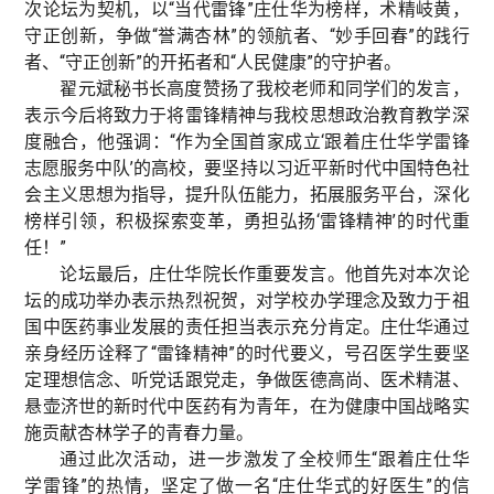
次论坛为契机，以“当代雷锋”庄仕华为榜样，术精岐黄，
守正创新，争做“誉满杏林”的领航者、“妙手回春”的践行
者、“守正创新”的开拓者和“人民健康”的守护者。
翟元斌秘书长高度赞扬了我校老师和同学们的发言，
表示今后将致力于将雷锋精神与我校思想政治教育教学深
度融合，他强调：“作为全国首家成立‘跟着庄仕华学雷锋
志愿服务中队’的高校，要坚持以习近平新时代中国特色社
会主义思想为指导，提升队伍能力，拓展服务平台，深化
榜样引领，积极探索变革，勇担弘扬‘雷锋精神’的时代重
任！”
论坛最后，庄仕华院长作重要发言。他首先对本次论
坛的成功举办表示热烈祝贺，对学校办学理念及致力于祖
国中医药事业发展的责任担当表示充分肯定。庄仕华通过
亲身经历诠释了“雷锋精神”的时代要义，号召医学生要坚
定理想信念、听党话跟党走，争做医德高尚、医术精湛、
悬壶济世的新时代中医药有为青年，在为健康中国战略实
施贡献杏林学子的青春力量。
通过此次活动，进一步激发了全校师生“跟着庄仕华
学雷锋”的热情，坚定了做一名“庄仕华式的好医生”的信