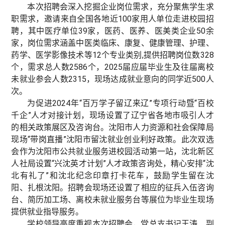
本次招聘会深入挖掘企业岗位需求，充分聚焦学生求
职需求，邀请来自全国各地近100家用人单位走进校园招
聘，其中医疗单位39家，医药、医养、医美类企业50余
家，岗位需求涵盖中医类临床、康复、健康管理、护理、
药学、医学影像技术等12个专业类别,提供招聘岗位数328
个，需求总人数2586个，2025届应届毕业生及往届离校
未就业参会人数2315，现场达成就业意向的同学近500人
次。
为促进2024年“百万学子留辽来辽”专项行动暨“百校
千企”人才对接计划，现场设置了辽宁省各地市吸引人才
的相关政策展区及咨询台。沈阳市人力资源和社会保障局
现场“带岗直播”沈阳市留沈就业创业利好政策。此次双选
会作为沈阳市公共就业服务进校园活动第一站，沈北新区
人社局设置“兴沈英才计划”人才政策咨询处，精心安排“沈
北有礼了”和沈北纪念印章打卡花车，鼓励学生留在沈
阳、扎根沈阳。招聘会现场还设置了相应的征兵入伍咨询
台、简历加工场、离校未就业服务台等展位为毕业生现场
提供就业指导服务。
学校领导高度重视本次招聘会，党总支书记王涛、副