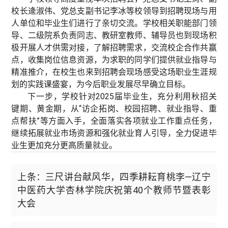
校长逄淑伟、党总支副书记李冰等校领导到招聘现场与用
人单位和毕业生们进行了亲切交流。学校相关职能部门领
导、二级院系负责同志、教研室教师、辅导员也到现场积
极开展人才供需对接，了解招聘需求，交流校企合作共赢
点，收集岗位信息资源，为求职的同学们提供就业指导与
精准推介，在校生也来到招聘会现场感受这场职业生涯规
划的实践课盛宴，为今后职业发展尽早确立目标。
下一步，学校针对2025届毕业生，充分利用秋招关
键期、黄金期，从“访企拓岗、校园招聘、就业指导、重
点帮扶”等方面入手，全面落实各项就业工作重点任务，
继续拓展就业市场资源和强化就业育人引导，全力促进毕
业生更加充分更高质量就业。
上条：三尺讲台献风华，四季耕耘育桃李—辽宁
中医药大学杏林学院庆祝第40个教师节暨表彰
大会